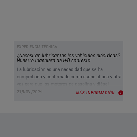
EXPERIENCIA TÉCNICA
¿Necesitan lubricantes los vehículos eléctricos?
Nuestro ingeniero de I+D contesta
La lubricación es una necesidad que se ha
comprobado y confirmado como esencial una y otra
vez para que los motores de gasolina y diésel
funcionen adecuadamente. Pero con la llegada de
21/NOV./2024
MÁS INFORMACIÓN
los vehículos eléctricos (EV), te estarás
preguntando: ¿También necesitan lubricantes?
Hemos hablado con uno de nuestros ingenieros de
I+D para conocer los detalles.