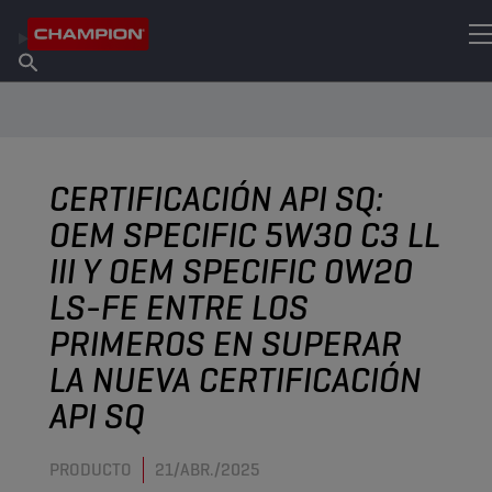
ENCUENTRA TU LUBRICANTE
Encuentra un punto de venta
Acerca de champion
Productos
español
Noticias
CERTIFICACIÓN API SQ:
OEM SPECIFIC 5W30 C3 LL
III Y OEM SPECIFIC 0W20
LS-FE ENTRE LOS
PRIMEROS EN SUPERAR
LA NUEVA CERTIFICACIÓN
API SQ
PRODUCTO
21/ABR./2025