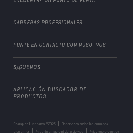
ENCUENTRA UN PUNTO DE VENTA
Naútica
Otros
CARRERAS PROFESIONALES
PONTE EN CONTACTO CON NOSOTROS
SÍGUENOS
info@championlubes.com
+32 3 870 00 20
APLICACIÓN BUSCADOR DE
Georges Gilliotstraat, 52 2620 Hemiksem
PRODUCTOS
Belgium
Champion Lubricants ©2025
Reservados todos los derechos
Disclaimer
Aviso de privacidad del sitio web
Aviso sobre cookies