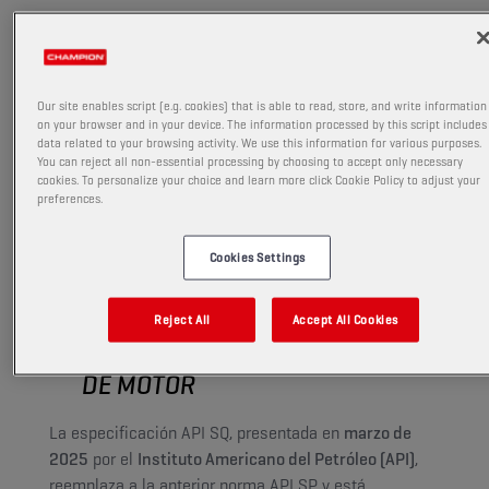
para garantizar que estés al día.
Con la introducción de la nueva
categoría de servicio
API SQ
,
Our site enables script (e.g. cookies) that is able to read, store, and write information
on your browser and in your device. The information processed by this script includes
Champion lidera el camino al
data related to your browsing activity. We use this information for various purposes.
You can reject all non-essential processing by choosing to accept only necessary
licenciar dos de sus aceites de motor
cookies. To personalize your choice and learn more click Cookie Policy to adjust your
preferences.
prémium:
OEM SPECIFIC 5W30 C3 LL
III
y
OEM SPECIFIC 0W20 LS-FE
.
Cookies Settings
Reject All
Accept All Cookies
UN NUEVO REFERENTE DE
RENDIMIENTO PARA LOS ACEITES
DE MOTOR
La especificación API SQ, presentada en
marzo de
2025
por el
Instituto Americano del Petróleo (API)
,
reemplaza a la anterior norma API SP y está