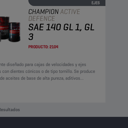
EJES
CHAMPION
ACTIVE
DEFENCE
SAE 140 GL 1, GL
3
PRODUCTO:
2104
nte diseñado para cajas de velocidades y ejes
s con dientes cónicos o de tipo tornillo. Se produce
r de aceites de base de alta pureza, aditivos
gaste y un aditivo que rebaja el punto de
ción.
Resultados