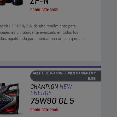
ZF-N
PRODUCTO:
3354
 aceite ZF 05N/21N de alto rendimiento para
anajes es un lubricante avanzado en todos los
dos, equilibrado para lubricar una amplia gama de
 incluidos los que cuentan con deslizamiento limitado
y los engranajes hipoides.
ACEITE DE TRANSMISIONES MANUALES Y
EJES
CHAMPION
NEW
ENERGY
75W90 GL 5
PRODUCTO:
2305