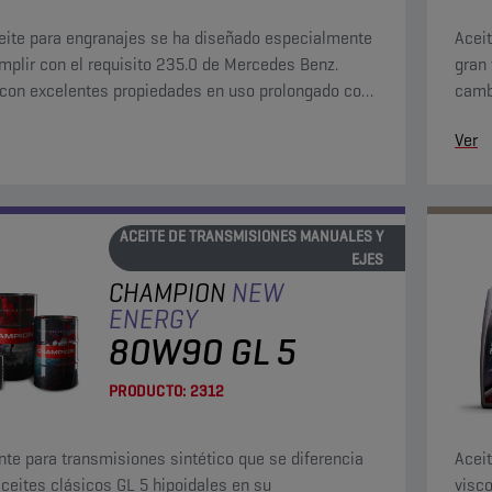
eite para engranajes se ha diseñado especialmente
Acei
mplir con el requisito 235.0 de Mercedes Benz.
gran
con excelentes propiedades en uso prolongado con
camb
esada y a elevadas temperaturas.
garan
Ver
difíci
ACEITE DE TRANSMISIONES MANUALES Y
EJES
CHAMPION
NEW
ENERGY
80W90 GL 5
PRODUCTO:
2312
nte para transmisiones sintético que se diferencia
Aceit
aceites clásicos GL 5 hipoidales en su
visco