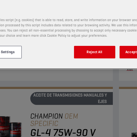
5
les script (e.g. cookies) that is able to read, store, and write information on your browser and
PRODUCTO:
2318
on processed by this script includes data related to your browsing activity. We use this info
ses. You can reject all non-essential processing by choosing to accept only necessary cookie
our choice and learn more click Cookie Policy to adjust your preferences.
bricante SAE 75W-85 prémium para transmisiones
Lubr
nte sintético y de deslizamiento limitado ("limited-
en u
 Settings
Reject All
Accept 
LS) se ha desarrollado especialmente para
motr
siones manuales y diferenciales (LS y no LS).
espe
Ver
fabr
ACEITE DE TRANSMISIONES MANUALES Y
EJES
CHAMPION
OEM
SPECIFIC
GL-4 75W-90 V