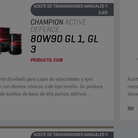
ACEITE DE TRANSMISIONES MANUALES Y
EJES
CHAMPION
ACTIVE
DEFENCE
80W90 GL 1, GL
3
PRODUCTO:
2108
nte diseñado para cajas de velocidades y ejes
Acei
s con dientes cónicos o de tipo tornillo. Se produce
mecá
r de aceites de base de alta pureza, aditivos
desar
gaste y un aditivo que rebaja el punto de
las a
Ver
ción.
ACEITE DE TRANSMISIONES MANUALES Y