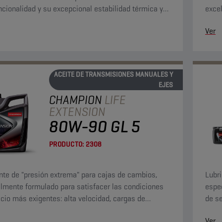
ncionalidad y su excepcional estabilidad térmica y
excel
ación.
útil 
Ver
ACEITE DE TRANSMISIONES MANUALES Y
EJES
CHAMPION
LIFE
EXTENSION
80W-90 GL 5
PRODUCTO:
2308
nte de "presión extrema" para cajas de cambios,
Lubr
lmente formulado para satisfacer las condiciones
espe
icio más exigentes: alta velocidad, cargas de
de se
 y torque elevado a bajas velocidades.
impac
Ver