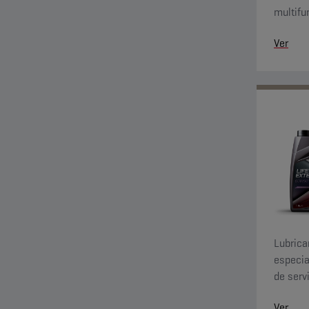
multifu
de oxid
Ver
Lubrica
especia
de serv
impacto
Ver