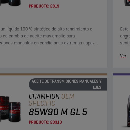
PRODUCTO:
2319
 un líquido 100 % sintético de alto rendimiento e
Este
lo de cambio de aceite muy amplio para
engr
siones manuales en condiciones extremas capaz
senti
nder el intervalo de cambio de aceite a 800 000 km.
ejes,
Ver
(LS) 
ACEITE DE TRANSMISIONES MANUALES Y
EJES
CHAMPION
OEM
SPECIFIC
85W90 M GL 5
PRODUCTO:
23310