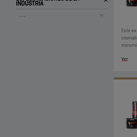
INDUSTRIA
Este es
interva
transmi
de exte
Ver