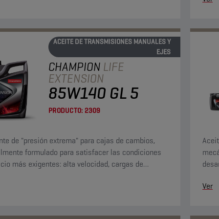
ACEITE DE TRANSMISIONES MANUALES Y
EJES
CHAMPION
LIFE
EXTENSION
85W140 GL 5
PRODUCTO:
2309
nte de "presión extrema" para cajas de cambios,
Acei
lmente formulado para satisfacer las condiciones
mecá
icio más exigentes: alta velocidad, cargas de
desar
 y torque elevado a bajas velocidades.
las a
Ver