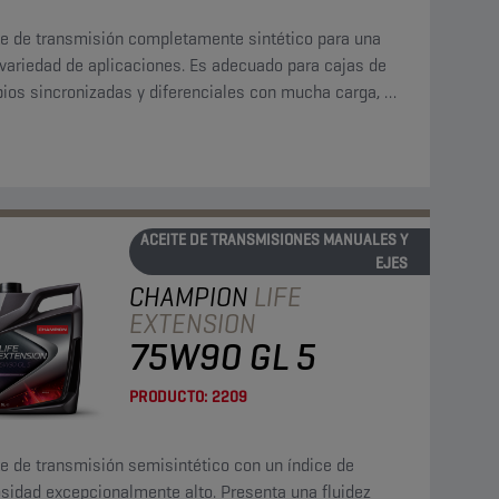
te de transmisión completamente sintético para una
 variedad de aplicaciones. Es adecuado para cajas de
ios sincronizadas y diferenciales con mucha carga, y
tiza un servicio perfecto en las condiciones más
les.
ACEITE DE TRANSMISIONES MANUALES Y
EJES
CHAMPION
LIFE
EXTENSION
75W90 GL 5
PRODUCTO:
2209
e de transmisión semisintético con un índice de
sidad excepcionalmente alto. Presenta una fluidez