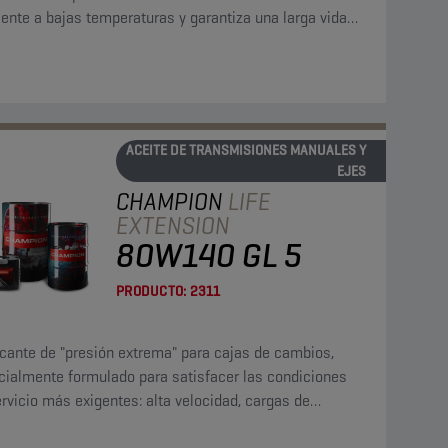
ente a bajas temperaturas y garantiza una larga vida
del aceite y los engranajes.
ACEITE DE TRANSMISIONES MANUALES Y
EJES
CHAMPION
LIFE
EXTENSION
80W140 GL 5
PRODUCTO:
2311
icante de "presión extrema" para cajas de cambios,
cialmente formulado para satisfacer las condiciones
rvicio más exigentes: alta velocidad, cargas de
to y torque elevado a bajas velocidades.