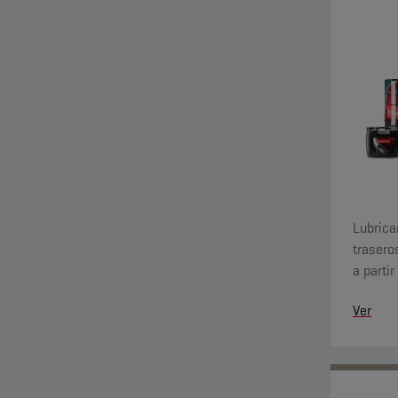
Lubrica
trasero
a parti
antides
Ver
congela