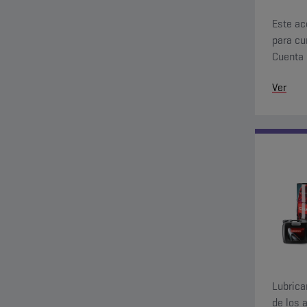
Este ac
para cu
Cuenta 
carga p
Ver
Lubrica
de los 