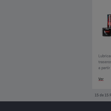
Lubrica
trasero
a parti
antides
Ver
congela
15
de
15