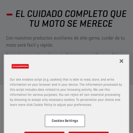
EL CUIDADO COMPLETO QUE
TU MOTO SE MERECE
Con nuestros productos auxiliares de alta gama, cuidar de tu
moto será fácil y rápido.
Descubre cómo los pilotos de BMW Motorrad Factory Riders
usan nuestros productos para mantener sus motos en
perfectas condiciones.
Our site enables script (e.g. cookies) that is able to read, store, and write
information on your browser and in your device. The information processed by
this script includes data related to your browsing activity. We use this
FORMA DE USO
information for various purposes. You can reject all non-essential processing
by choosing to accept only necessary cookies. To personalize your choice and
LIMPIAR LA CADENA DE LA MOTO
learn more click Cookie Policy to adjust your preferences.
¿Quieres pasar menos tiempo limpiando y más tiempo
Cookies Settings
pilotando?
Con nuestros productos auxiliares de alta gama, como