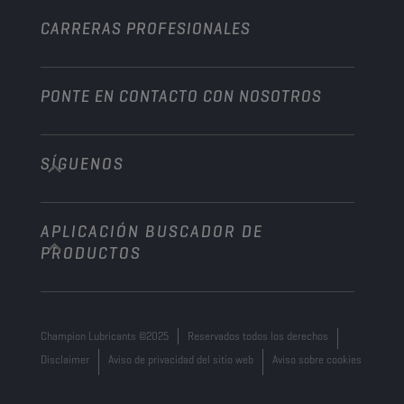
Otros
CARRERAS PROFESIONALES
PONTE EN CONTACTO CON NOSOTROS
SÍGUENOS
info@championlubes.com
+32 3 870 00 20
APLICACIÓN BUSCADOR DE
Georges Gilliotstraat, 52 2620 Hemiksem
PRODUCTOS
Belgium
Champion Lubricants ©2025
Reservados todos los derechos
Disclaimer
Aviso de privacidad del sitio web
Aviso sobre cookies