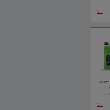
inhibid
una pro
Ver
Un refr
en moto
inorgáni
(NAP), y
Ver