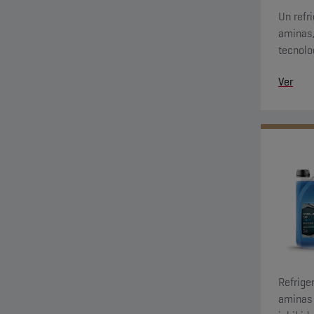
Un refri
aminas,
tecnolo
proporc
Ver
refriger
Refriger
aminas 