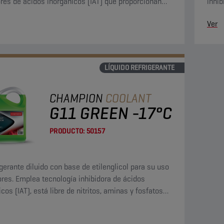
ores de ácidos inorgánicos (IAT) que proporcionan
inhib
tección permanente.
perma
Ver
LÍQUIDO REFRIGERANTE
CHAMPION
COOLANT
G11 GREEN -17°C
PRODUCTO:
50157
igerante diluido con base de etilenglicol para su uso
res. Emplea tecnología inhibidora de ácidos
cos (IAT), está libre de nitritos, aminas y fosfatos
 contiene boratos y silicatos.