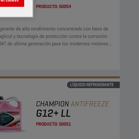
All Cookies
PRODUCTO:
50054
igerante de alto rendimiento concentrado con base de
nglicol y tecnología de protección contra la corrosión
OAT de última generación para los modernos motores
to rendimiento. Este refrigerante G12 evo concentrado
ede utilizar en aplicaciones G13, G12++, G12+ y G11.
LÍQUIDO REFRIGERANTE
CHAMPION
ANTIFREEZE
G12+ LL
PRODUCTO:
50051