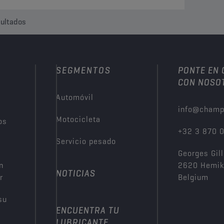
ultados
SEGMENTOS
PONTE EN
CON NOSO
Automóvil
info@champ
Motocicleta
os
+32 3 870 
Servicio pesado
Georges Gill
n
2620 Hemi
NOTICIAS
r
Belgium
su
ENCUENTRA TU
LUBRICANTE