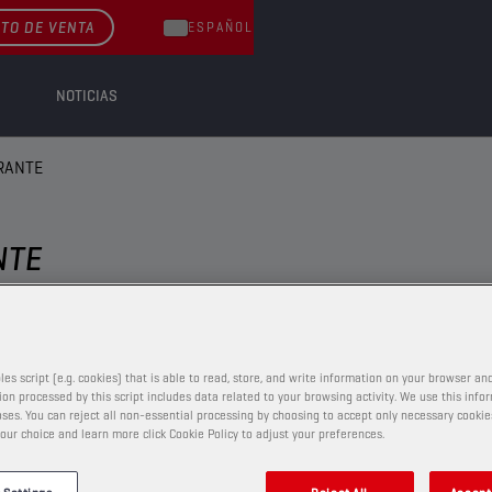
TO DE VENTA
ESPAÑOL
NOTICIAS
RANTE
NTE
LÍQUIDO REFRIGERANTE
les script (e.g. cookies) that is able to read, store, and write information on your browser and
on processed by this script includes data related to your browsing activity. We use this info
ses. You can reject all non-essential processing by choosing to accept only necessary cookie
CHAMPION
COOLANT
our choice and learn more click Cookie Policy to adjust your preferences.
EVO LL -36°C