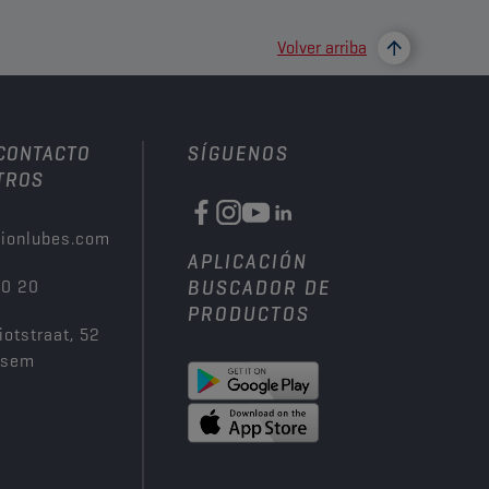
Volver arriba
 CONTACTO
SÍGUENOS
TROS
ionlubes.com
APLICACIÓN
00 20
BUSCADOR DE
PRODUCTOS
iotstraat, 52
ksem