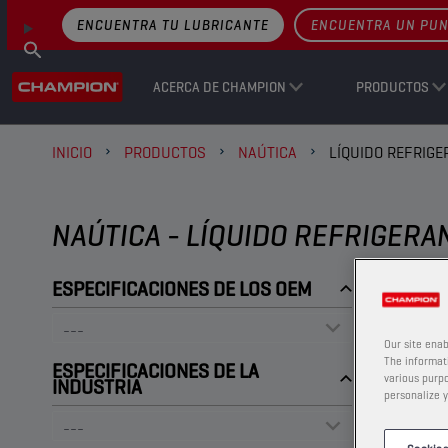
ENCUENTRA TU LUBRICANTE
ENCUENTRA UN PUN
ACERCA DE CHAMPION
PRODUCTOS
INICIO
PRODUCTOS
NAÚTICA
LÍQUIDO REFRIGE
NAÚTICA - LÍQUIDO REFRIGERA
ESPECIFICACIONES DE LOS OEM
Our site enab
The informati
ESPECIFICACIONES DE LA
various purpo
INDUSTRIA
personalize y