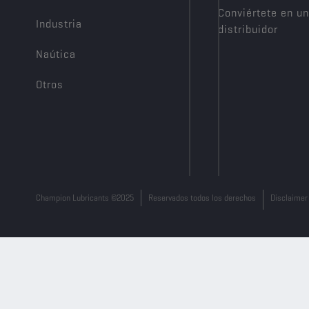
Conviértete en un
Industria
distribuidor
Naútica
Otros
Champion Lubricants ©2025
Reservados todos los derechos
Disclaimer