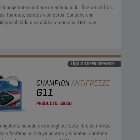
ticongelante con base de etilenglicol. Libre de nitritos,
s, fosfatos, boratos y silicatos. Contiene una
logía inhibidora de ácidos orgánicos (OAT) que
orciona una protección permanente del sistema de
geración.
LÍQUIDO REFRIGERANTE
CHAMPION
ANTIFREEZE
G11
PRODUCTO:
50050
ongelante basado en etilenglicol. Está libre de nitritos,
s y fosfatos, e incluye boratos y silicatos. Contiene