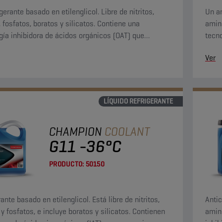
gerante basado en etilenglicol. Libre de nitritos,
Un an
 fosfatos, boratos y silicatos. Contiene una
amina
gía inhibidora de ácidos orgánicos (OAT) que
tecno
iona una protección permanente del sistema de
prop
Ver
ación.
refri
LÍQUIDO REFRIGERANTE
CHAMPION
COOLANT
G11 -36°C
PRODUCTO:
50150
ante basado en etilenglicol. Está libre de nitritos,
Antic
y fosfatos, e incluye boratos y silicatos. Contienen
amino