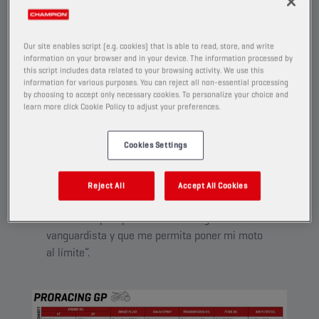
Desarrollados para corredores, pilotos de competición
y pilotos avanzados que exigen para su equipo los más
altos estándares tecnológicos.
Our site enables script (e.g. cookies) that is able to read, store, and write
information on your browser and in your device. The information processed by
this script includes data related to your browsing activity. We use this
information for various purposes. You can reject all non-essential processing
by choosing to accept only necessary cookies. To personalize your choice and
learn more click Cookie Policy to adjust your preferences.
PRORACING GP
Cookies Settings
“Me gusta llevar mi moto a la pista de vez en
cuando, y solo lo mejor es lo suficientemente
bueno para poder liberar todo mi potencial. Por
Reject All
Accept All Cookies
tanto, únicamente estoy satisfecho con un
lubricante que aporte una tecnología
vanguardista y que me permita poner mi moto
al límite”.