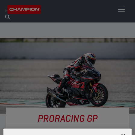
ENCUENTRA TU LUBRICANTE
Encuentra un punto de venta
Acerca de champion
Productos
español
Noticias
PRORACING GP