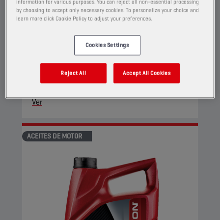
information for various purposes. You can reject all non-essential processing
PRODUCTO:
29153
by choosing to accept only necessary cookies. To personalize your choice and
learn more click Cookie Policy to adjust your preferences.
Este aceite de motor totalmente sintético
satisface las necesidades de las motocicletas
Cookies Settings
de cuatro tiempos más exigentes. Su tecnología
de protección adaptativa Ester+ Adaptive Shield
Technology va más allá de los límites de los
Reject All
Accept All Cookies
productos totalmente sintéticos a base de
ésteres convencionales.
Ver
ACEITES DE MOTOR