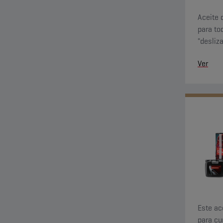
Aceite 
para to
"desliz
viscosi
Ver
baja te
Este ac
para cu