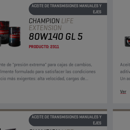
ACEITE DE TRANSMISIONES MANUALES Y
EJES
CHAMPION
LIFE
EXTENSION
80W140 GL 5
PRODUCTO:
2311
nte de "presión extrema" para cajas de cambios,
Acei
lmente formulado para satisfacer las condiciones
aditi
icio más exigentes: alta velocidad, cargas de
Un ad
 y torque elevado a bajas velocidades.
las p
Ver
equi
("lim
ACEITE DE TRANSMISIONES MANUALES Y
EJES