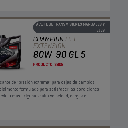
ACEITE DE TRANSMISIONES MANUALES Y
EJES
CHAMPION
LIFE
EXTENSION
80W-90 GL 5
PRODUCTO:
2308
icante de "presión extrema" para cajas de cambios,
cialmente formulado para satisfacer las condiciones
rvicio más exigentes: alta velocidad, cargas de
to y torque elevado a bajas velocidades.