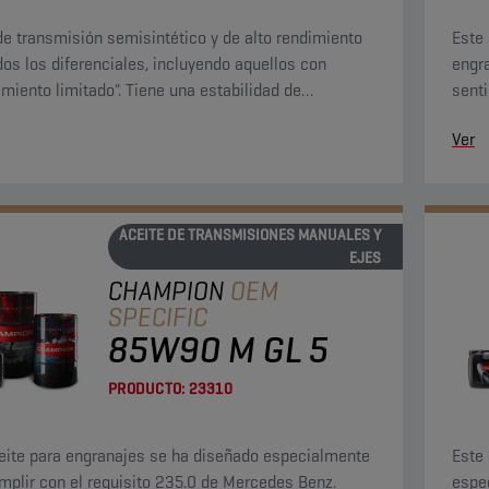
de transmisión semisintético y de alto rendimiento
Este
dos los diferenciales, incluyendo aquellos con
engr
amiento limitado". Tiene una estabilidad de
senti
dad excepcionalmente alta y una fluidez muy alta a
ejes,
Ver
mperatura.
(LS) 
ACEITE DE TRANSMISIONES MANUALES Y
EJES
CHAMPION
OEM
SPECIFIC
85W90 M GL 5
PRODUCTO:
23310
eite para engranajes se ha diseñado especialmente
Este
mplir con el requisito 235.0 de Mercedes Benz.
espec