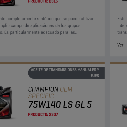
PRODUCTO:
2315
nte completamente sintético que se puede utilizar
Este 
mplio campo de aplicaciones de los grupos
inte
s. Es particularmente adecuado para las
tran
icaciones más recientes de muchos de los
de ex
Ver
ntes de componentes de servicio pesado.
ACEITE DE TRANSMISIONES MANUALES Y
EJES
CHAMPION
OEM
SPECIFIC
75W140 LS GL 5
PRODUCTO:
2307