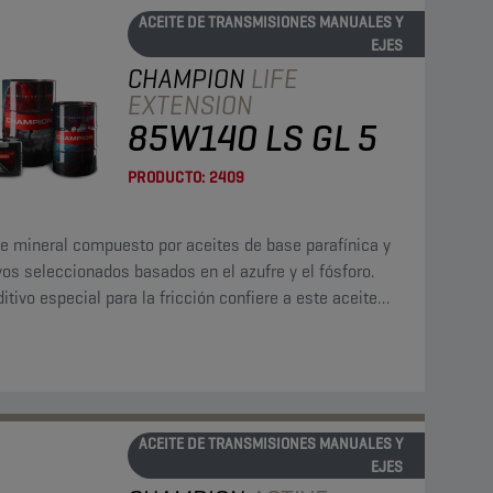
ACEITE DE TRANSMISIONES MANUALES Y
EJES
CHAMPION
LIFE
EXTENSION
85W140 LS GL 5
PRODUCTO:
2409
te mineral compuesto por aceites de base parafínica y
vos seleccionados basados en el azufre y el fósforo.
itivo especial para la fricción confiere a este aceite
ropiedades necesarias para utilizarlo en diferenciales
pados con un mecanismo de deslizamiento limitado
ited-slip").
ACEITE DE TRANSMISIONES MANUALES Y
EJES