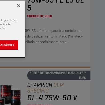
5
PRODUCTO:
2318
 in your device.
rmation for
s. To
 lubricante SAE 75W-85 prémium para transmisiones
mente sintético y de deslizamiento limitado ("limited-
, LS) se ha desarrollado especialmente para
All Cookies
misiones manuales y diferenciales (LS y no LS).
ACEITE DE TRANSMISIONES MANUALES Y
EJES
CHAMPION
OEM
SPECIFIC
GL-4 75W-90 V