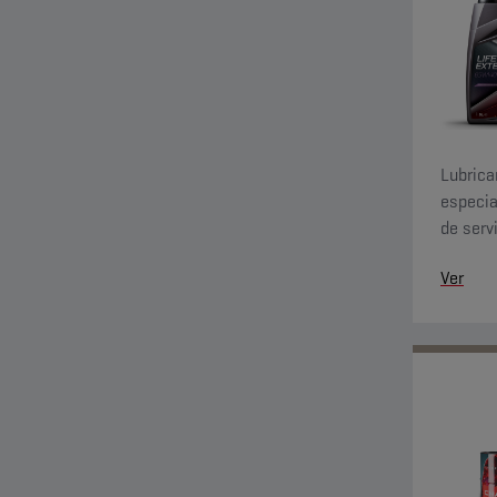
Lubrica
especia
de serv
impacto
Ver