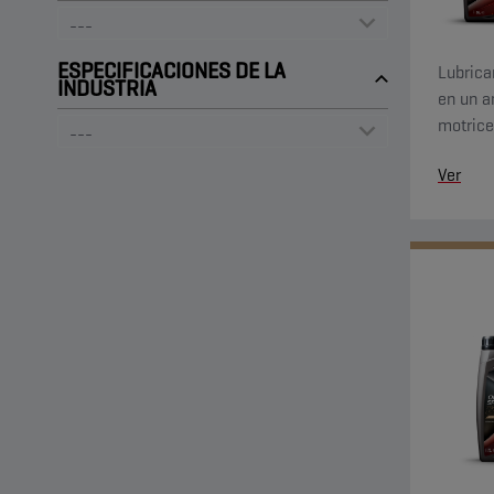
ESPECIFICACIONES DE LA
Lubrica
INDUSTRIA
en un a
motrice
especif
Ver
fabrica