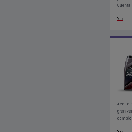
Cuenta 
carga p
Ver
Aceite 
gran va
cambios
garanti
Ver