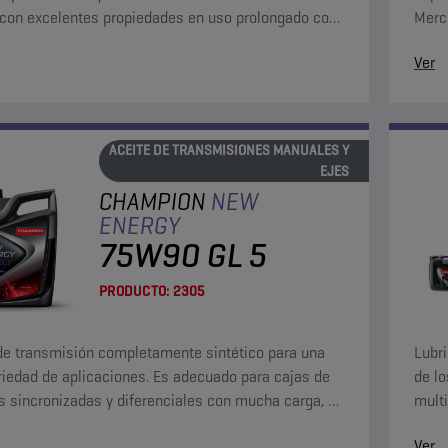
con excelentes propiedades en uso prolongado con
Merc
esada y a elevadas temperaturas.
propi
Ver
ACEITE DE TRANSMISIONES MANUALES Y
EJES
CHAMPION
NEW
ENERGY
75W90 GL 5
PRODUCTO:
2305
de transmisión completamente sintético para una
Lubri
riedad de aplicaciones. Es adecuado para cajas de
de lo
 sincronizadas y diferenciales con mucha carga, y
multi
za un servicio perfecto en las condiciones más
de ox
Ver