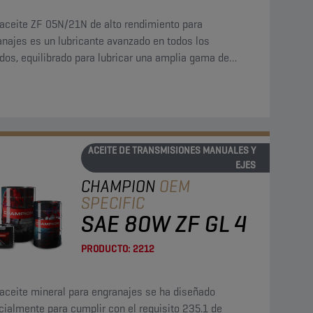
 aceite ZF 05N/21N de alto rendimiento para
anajes es un lubricante avanzado en todos los
dos, equilibrado para lubricar una amplia gama de
 incluidos los que cuentan con deslizamiento limitado
y los engranajes hipoides.
ACEITE DE TRANSMISIONES MANUALES Y
EJES
CHAMPION
OEM
SPECIFIC
SAE 80W ZF GL 4
PRODUCTO:
2212
 aceite mineral para engranajes se ha diseñado
ialmente para cumplir con el requisito 235.1 de