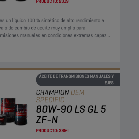
PRODUCTO:
2319
es un líquido 100 % sintético de alto rendimiento e
rvalo de cambio de aceite muy amplio para
smisiones manuales en condiciones extremas capaz
tender el intervalo de cambio de aceite a 800 000 km.
ACEITE DE TRANSMISIONES MANUALES Y
EJES
CHAMPION
OEM
SPECIFIC
80W-90 LS GL 5
ZF-N
PRODUCTO:
3354