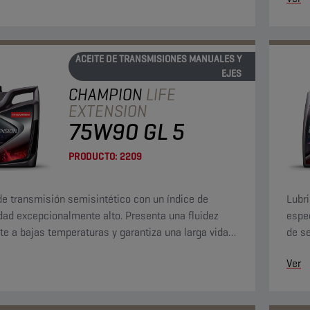
.
ACEITE DE TRANSMISIONES MANUALES Y
EJES
CHAMPION
LIFE
EXTENSION
75W90 GL 5
PRODUCTO:
2209
de transmisión semisintético con un índice de
Lubr
dad excepcionalmente alto. Presenta una fluidez
espe
te a bajas temperaturas y garantiza una larga vida
de se
 aceite y los engranajes.
impac
Ver