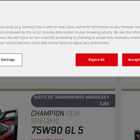
75W80 ZF
PRODUCTO:
2202
les script (e.g. cookies) that is able to read, store, and write information on your browser and
on processed by this script includes data related to your browsing activity. We use this info
ses. You can reject all non-essential processing by choosing to accept only necessary cookie
eite totalmente sintético para engranajes se utiliza
Este
our choice and learn more click Cookie Policy to adjust your preferences.
transmisiones syncromesh manuales para
total
ionar un confort de cambio de marchas superior,
slip"
 Settings
Reject All
Accept 
luidez a bajas temperaturas y una larga vida útil.
trans
Ver
ACEITE DE TRANSMISIONES MANUALES Y
EJES
CHAMPION
OEM
SPECIFIC
75W90 GL 5