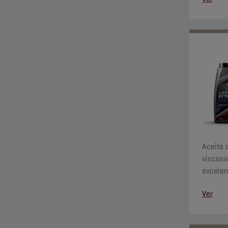
difíciles
Aceite 
viscosi
excelen
útil del
Ver