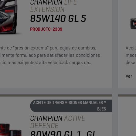
CHAMPION
LIFE
EXTENSION
85W140 GL 5
PRODUCTO:
2309
nte de "presión extrema" para cajas de cambios,
Acei
lmente formulado para satisfacer las condiciones
mecá
icio más exigentes: alta velocidad, cargas de
desar
 y torque elevado a bajas velocidades.
las a
Ver
ACEITE DE TRANSMISIONES MANUALES Y
EJES
CHAMPION
ACTIVE
DEFENCE
80W90 GL 1, GL