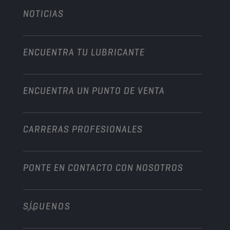
Agricultura
NOTICIAS
Automóvil
Colaboraciones en deportes de motor
Jardinería
Motocicleta
Un impulso para su empresa
Motocicleta y vehículo todoterreno
ENCUENTRA TU LUBRICANTE
Servicio pesado
Conviértete en un distribuidor
Industria
ENCUENTRA UN PUNTO DE VENTA
Naútica
Otros
CARRERAS PROFESIONALES
PONTE EN CONTACTO CON NOSOTROS
SÍGUENOS
info@championlubes.com
+32 3 870 00 20