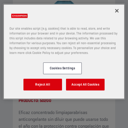
Our site enables script (e.g. cookies) that is able to read, store, and write
information on your browser and in your device. The information processed by
this script includes data related to your browsing activity. We use this
information for various purposes. You can reject all non-essential processing
by choosing to accept only necessary cookies. To personalize your choice and
learn more click Cookie Policy to adjust your preferences.
Cookies Settings
CHAMPION
WINDSCREEN
Reject All
Accept All Cookies
CONCENTRATE
PRODUCTO:
50200
Eficaz concentrado limpiaparabrisas
anticongelante sin diluir que puede usarse todo
el año con la protección contra congelación que