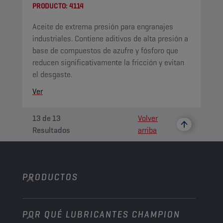
PRODUCTO:
4114
Aceite de extrema presión para engranajes
industriales. Contiene aditivos de alta presión a
base de compuestos de azufre y fósforo que
reducen significativamente la fricción y evitan
el desgaste.
Ver
13
de
13
Volver
Resultados
arriba
PRODUCTOS
POR QUÉ LUBRICANTES CHAMPION
Automóvil