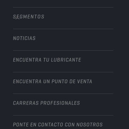
Camiones y autobuses
SEGMENTOS
Acerca de nosotros
Vehículo pesado
Technology
Agricultura
NOTICIAS
Automóvil
Colaboraciones en deportes de motor
Jardinería
Motocicleta
Un impulso para su empresa
Motocicleta y vehículo todoterreno
ENCUENTRA TU LUBRICANTE
Servicio pesado
Conviértete en un distribuidor
Industria
ENCUENTRA UN PUNTO DE VENTA
Naútica
Otros
CARRERAS PROFESIONALES
PONTE EN CONTACTO CON NOSOTROS