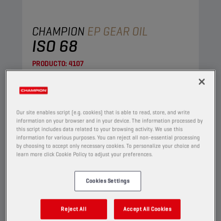
CHAMPION
EP GEAR OIL
ISO 68
PRODUCTO:
4107
Aceite de extrema presión para engranajes
industriales. Contiene aditivos de alta presión a
base de compuestos de azufre y fósforo que
Our site enables script (e.g. cookies) that is able to read, store, and write
reducen significativamente la fricción y evitan
information on your browser and in your device. The information processed by
this script includes data related to your browsing activity. We use this
el desgaste.
information for various purposes. You can reject all non-essential processing
by choosing to accept only necessary cookies. To personalize your choice and
Ver
learn more click Cookie Policy to adjust your preferences.
Cookies Settings
LUBRICANTES PARA ENGRANAJES INDUSTRIALES
Reject All
Accept All Cookies