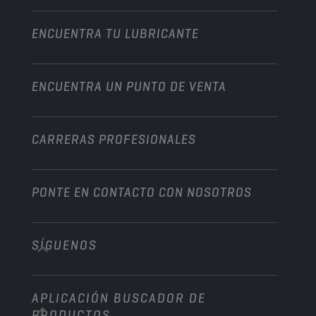
Motocicleta
Un impulso para su empresa
Motocicleta y vehículo todoterreno
ENCUENTRA TU LUBRICANTE
Servicio pesado
Conviértete en un distribuidor
Industria
ENCUENTRA UN PUNTO DE VENTA
Naútica
Otros
CARRERAS PROFESIONALES
PONTE EN CONTACTO CON NOSOTROS
SÍGUENOS
info@championlubes.com
+32 3 870 00 20
APLICACIÓN BUSCADOR DE
Georges Gilliotstraat, 52 2620 Hemiksem
PRODUCTOS