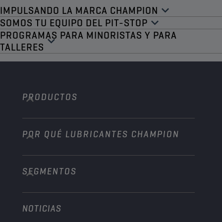
IMPULSANDO LA MARCA CHAMPION
SOMOS TU EQUIPO DEL PIT-STOP
PROGRAMAS PARA MINORISTAS Y PARA
TALLERES
PRODUCTOS
POR QUÉ LUBRICANTES CHAMPION
Automóvil
Camiones y autobuses
SEGMENTOS
Acerca de nosotros
Vehículo pesado
Technology
Agricultura
NOTICIAS
Automóvil
Colaboraciones en deportes de motor
Jardinería