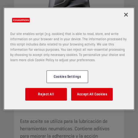
Our site enables script (e.g. cookies) that is able to read, store, and write
information on your browser and in your device. The information processed by
this script includes data related to your browsing activity. We use this
information for various purposes. You can reject all non-essential processing
by choosing to accept only necessary cookies. To personalize your choice and
learn more click Cookie Policy to adjust your preferences.
Cookies Settings
CHAMPION
PNEUMA
ISO 22
Reject All
Accept All Cookies
PRODUCTO:
4522
Este aceite se utiliza para la lubricación de
herramientas neumáticas. Contiene aditivos
para mejorar la adherencia y la acción