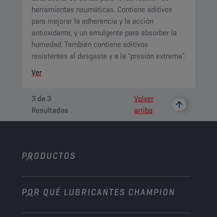
herramientas neumáticas. Contiene aditivos
para mejorar la adherencia y la acción
antioxidante, y un emulgente para absorber la
humedad. También contiene aditivos
resistentes al desgaste y a la "presión extrema".
Ver
3
de
3
Volver
Resultados
arriba
PRODUCTOS
POR QUÉ LUBRICANTES CHAMPION
Automóvil
Camiones y autobuses