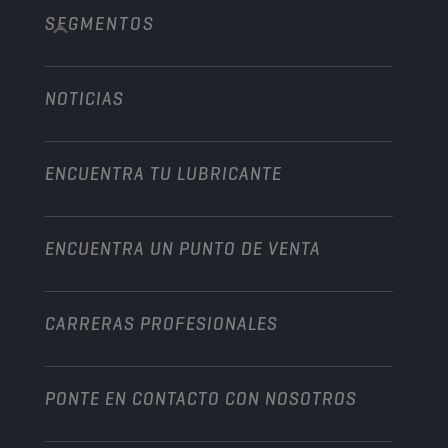
SEGMENTOS
Acerca de nosotros
Vehículo pesado
Technology
Agricultura
NOTICIAS
Automóvil
Colaboraciones en deportes de motor
Jardinería
Motocicleta
Un impulso para su empresa
Motocicleta y vehículo todoterreno
ENCUENTRA TU LUBRICANTE
Servicio pesado
Conviértete en un distribuidor
Industria
ENCUENTRA UN PUNTO DE VENTA
Naútica
Otros
CARRERAS PROFESIONALES
PONTE EN CONTACTO CON NOSOTROS