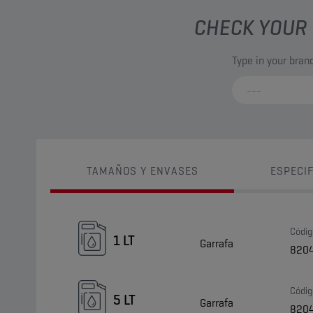
CHECK YOUR 
Type in your bra
TAMAÑOS Y ENVASES
ESPECI
Códig
1 LT
Garrafa
820
Códig
5 LT
Garrafa
820