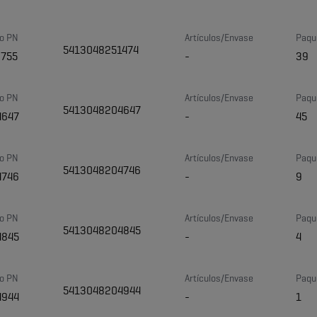
o PN
Artículos/Envase
Paqu
5413048251474
3755
-
39
o PN
Artículos/Envase
Paqu
5413048204647
4647
-
45
o PN
Artículos/Envase
Paqu
5413048204746
4746
-
9
o PN
Artículos/Envase
Paqu
5413048204845
4845
-
4
o PN
Artículos/Envase
Paqu
5413048204944
4944
-
1