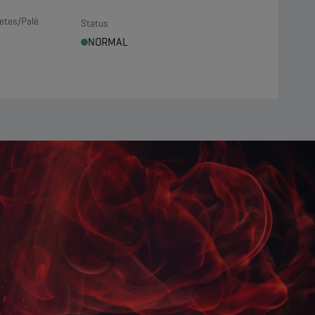
etes/Palé
Status
NORMAL