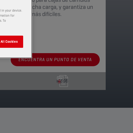
ciales con mucha carga, y garantiza un
 in your device.
 condiciones más difíciles.
rmation for
s. To
nibles
All Cookies
ENCUENTRA UN PUNTO DE VENTA
MSDS