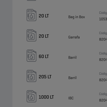
Códig
20 LT
Bag in Box
105
Códig
20 LT
Garrafa
820
Códig
60 LT
Barril
820
Códig
205 LT
Barril
820
Códig
1000 LT
IBC
820