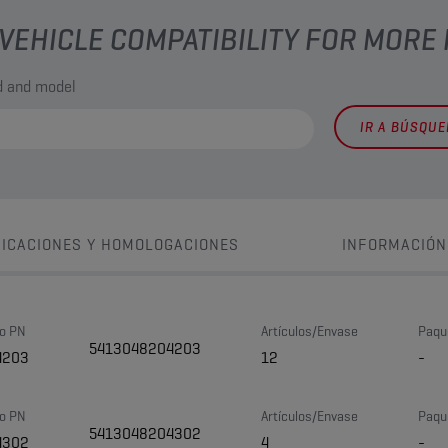
VEHICLE COMPATIBILITY FOR MORE
nd and model
IR A BÚSQU
FICACIONES Y HOMOLOGACIONES
INFORMACIÓN
o PN
Artículos/Envase
Paqu
5413048204203
4203
12
-
o PN
Artículos/Envase
Paqu
5413048204302
4302
4
-