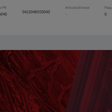
o PN
Artículos/Envase
Paqu
5413048205040
5040
-
0