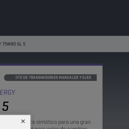
 75W90 GL 5
ACEITE DE TRANSMISIONES MANUALES Y EJES
ERGY
 5
completamente sintético para una gran
s. Es adecuado para cajas de cambios