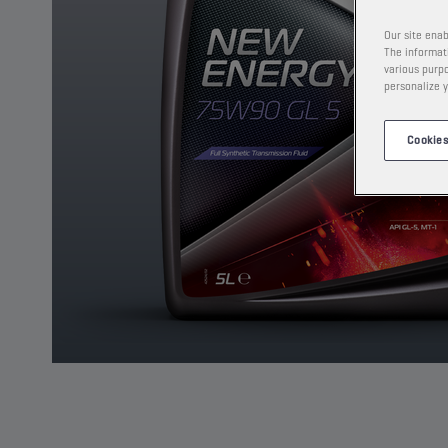
Our site enab
The informati
various purpo
personalize y
Cookies