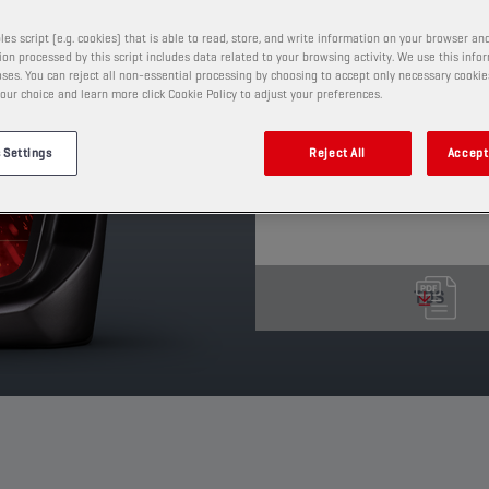
sincronizadas y diferen
les script (e.g. cookies) that is able to read, store, and write information on your browser and
servicio perfecto en las
on processed by this script includes data related to your browsing activity. We use this info
ses. You can reject all non-essential processing by choosing to accept only necessary cookie
PRODUCTO: 2305
our choice and learn more click Cookie Policy to adjust your preferences.
Ver tamaños y envases dispo
 Settings
Reject All
Accept 
TDS