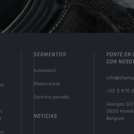
SEGMENTOS
PONTE EN
CON NOSO
Automóvil
info@champ
Motocicleta
os
+32 3 870 
Servicio pesado
Georges Gill
n
2620 Hemi
NOTICIAS
r
Belgium
su