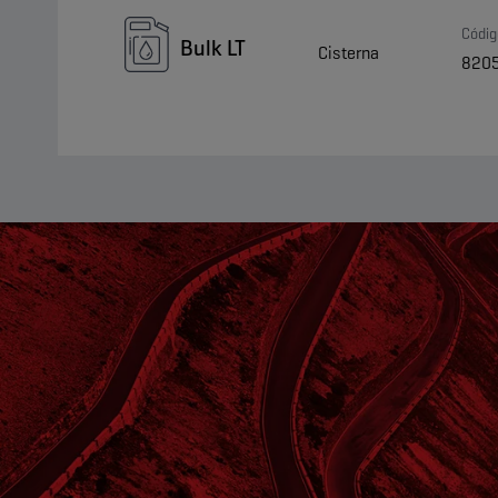
Códig
Bulk LT
Cisterna
820