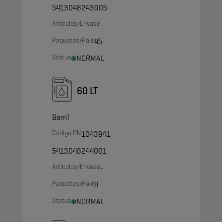
5413048243905
Artículos/Envase
-
Paquetes/Palé
45
Status
NORMAL
60 LT
Barril
Código PN
1043941
5413048244001
Artículos/Envase
-
Paquetes/Palé
9
Status
NORMAL