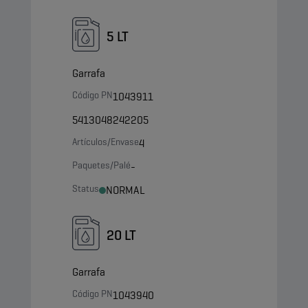
5 LT
Garrafa
Código PN
1043911
5413048242205
Artículos/Envase
4
Paquetes/Palé
-
Status
NORMAL
20 LT
Garrafa
Código PN
1043940