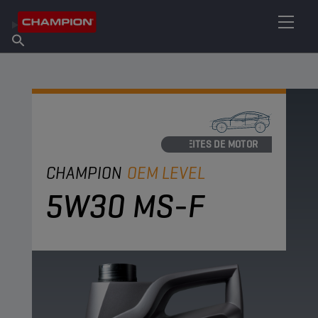
ENCUENTRA TU LUBRICANTE
Encuentra un punto de venta
Acerca de champion
Productos
español
Noticias
ACEITES DE MOTOR
CHAMPION
OEM LEVEL
5W30 MS-F