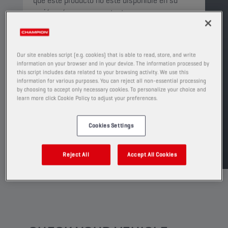
que este producto no esté disponible en su
región, póngase en contacto con su
representante de ventas local para obtener más
información.
PRODUCTO: 75623
Our site enables script (e.g. cookies) that is able to read, store, and write
information on your browser and in your device. The information processed by
Ver tamaños y envases disponibles
this script includes data related to your browsing activity. We use this
information for various purposes. You can reject all non-essential processing
by choosing to accept only necessary cookies. To personalize your choice and
ENCUENTRA UN PUNTO DE VENTA
learn more click Cookie Policy to adjust your preferences.
Cookies Settings
TDS
MSDS
Reject All
Accept All Cookies