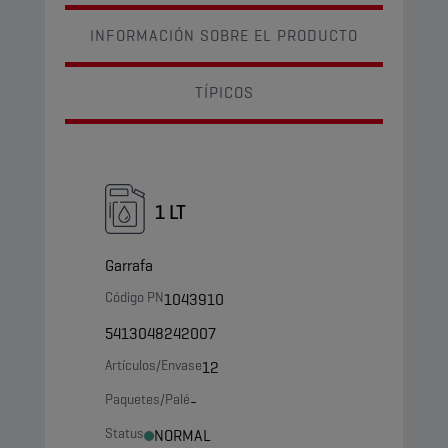
INFORMACIÓN SOBRE EL PRODUCTO
TÍPICOS
1 LT
Garrafa
Código PN
1043910
5413048242007
Artículos/Envase
12
Paquetes/Palé
-
Status
NORMAL