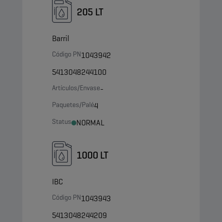
205 LT
Barril
Código PN
1043942
5413048244100
Artículos/Envase
-
Paquetes/Palé
4
Status
NORMAL
1000 LT
IBC
Código PN
1043943
5413048244209