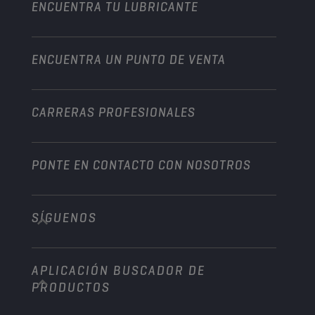
Motocicleta y vehículo todoterreno
ENCUENTRA TU LUBRICANTE
Servicio pesado
Conviértete en un distribuidor
Industria
ENCUENTRA UN PUNTO DE VENTA
Naútica
Otros
CARRERAS PROFESIONALES
PONTE EN CONTACTO CON NOSOTROS
SÍGUENOS
info@championlubes.com
+32 3 870 00 20
APLICACIÓN BUSCADOR DE
Georges Gilliotstraat, 52 2620 Hemiksem
PRODUCTOS
Belgium