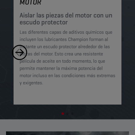
MOTOR
P
p
Aislar las piezas del motor con un
escudo protector
Lo
Las diferentes capas de aditivos químicos que
Lu
incluyen los lubricantes Champion forman al
pe
instante un escudo protector alrededor de las
ma
piezas del motor. Esto crea una resistente
mi
película de aceite en todo momento, lo que
ab
permite mantener la máxima potencia del
ga
motor incluso en las condiciones más extremas
t
y exigentes.