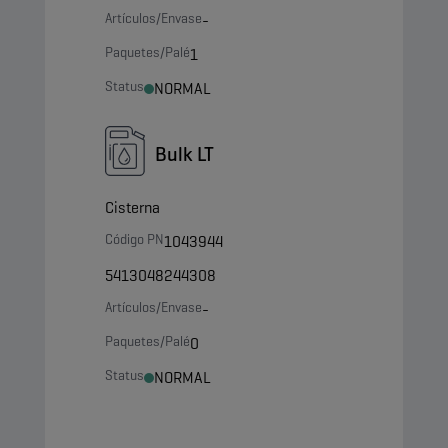
Artículos/Envase
-
Paquetes/Palé
1
Status
NORMAL
Bulk LT
Cisterna
Código PN
1043944
5413048244308
Artículos/Envase
-
Paquetes/Palé
0
Status
NORMAL